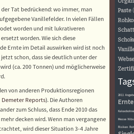
Organ
in der Tat bedrückend: wo immer, man
Paste
(
ufgegebene Vanillefelder. In vielen Fällen
Rohko
odet worden und mit lukrativeren
Schat
ersetzt worden. Wie sich diese
Schok
 Ernte im Detail auswirken wird ist noch
Vanill
jetzt schon, dass sie deutlich unter der
Webse
 wird (ca. 200 Tonnen) und möglicherweise
Zertif
d.
Tag
den von anderen Produktionsregionen
2011
Angeb
,
Demeter Reports
). Die Authoren
Ernte
nder zum Schluss, dass Ende 2010 das
Kakaobohn
t mehr decken wird. Wenn man vergangene
Messe
Nibs
achtet, wird dieser Situation 3-4 Jahre
Risiken
Roh
Singl