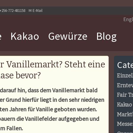
+256-772-481158
✉
E-Mail
Engl
e
Kakao
Gewürze
Blog
Cat
r Vanillemarkt? Steht eine
ase bevor?
Einzel
Ernte
arauf hin, dass dem Vanillemarkt bald
Fair T
er Grund hierf
ür liegt in den
sehr niedrigen
Kakao
zten Jahren
für
Vanille geboten wurden.
Markt
bauern die Vanillefelder aufgegeben und
Messe
im Fallen.