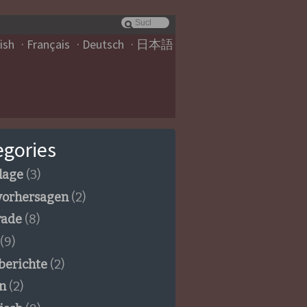
ish
Français
Deutsch
日本語
egories
lage
(3)
vorhersagen
(2)
rade
(8)
(9)
berichte
(2)
n
(2)