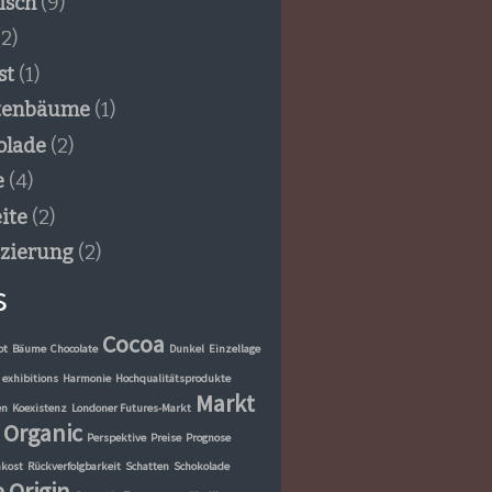
isch
(9)
2)
st
(1)
tenbäume
(1)
olade
(2)
e
(4)
ite
(2)
izierung
(2)
s
Cocoa
ot
Bäume
Chocolate
Dunkel
Einzellage
exhibitions
Harmonie
Hochqualitätsprodukte
Markt
en
Koexistenz
Londoner Futures-Markt
Organic
Perspektive
Preise
Prognose
kost
Rückverfolgbarkeit
Schatten
Schokolade
e Origin