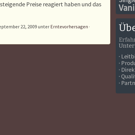
steigende Preise reagiert haben und das
Vani
Übe
eptember 22, 2009 unter
Erntevorhersagen
·
Erfah
Unte
· Leitb
· Prod
· Dire
· Qual
· Part