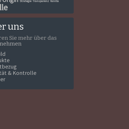
Strategie
Transparenz
Vanilla
lle
r uns
ren Sie mehr über das
rnehmen
ild
ukte
ktbezug
ität & Kontrolle
ner