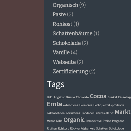
Organisch
(9)
Paste
(2)
Rohkost
(1)
Schattenbäume
(1)
Schokolade
(2)
Vanille
(4)
Webseite
(2)
Zertifizierung
(2)
Tags
Cocoa
2011
Angebot
Bäume
Chocolate
Dunkel
Einzellag
Ernte
exhibitions
Harmonie
Hochqualitätsprodukte
Markt
Kakaobohnen
Koexistenz
Londoner Futures-Markt
Organic
Messe
Nibs
Perspektive
Preise
Prognose
Risiken
Rohkost
Rückverfolgbarkeit
Schatten
Schokolade