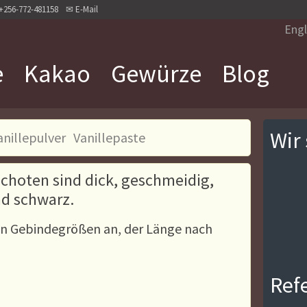
+256-772-481158
✉
E-Mail
Engl
e
Kakao
Gewürze
Blog
Wir 
anillepulver
Vanillepaste
choten sind dick, geschmeidig,
d schwarz.
nen Gebindegrößen an, der Länge nach
Ref