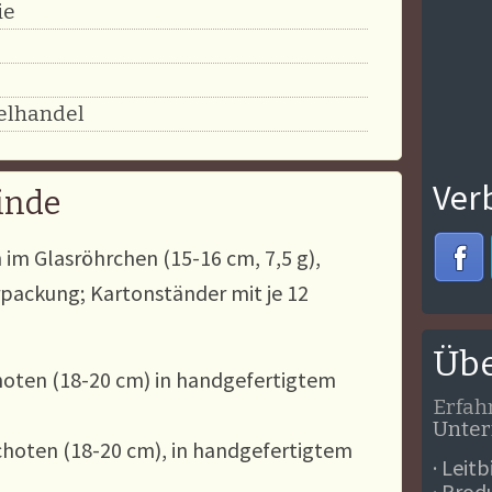
ie
elhandel
Ver
inde
im Glasröhrchen (15-16 cm, 7,5 g),
ackung; Kartonständer mit je 12
Übe
oten (18-20 cm) in handgefertigtem
Erfah
Unte
hoten (18-20 cm), in handgefertigtem
· Leitb
· Prod