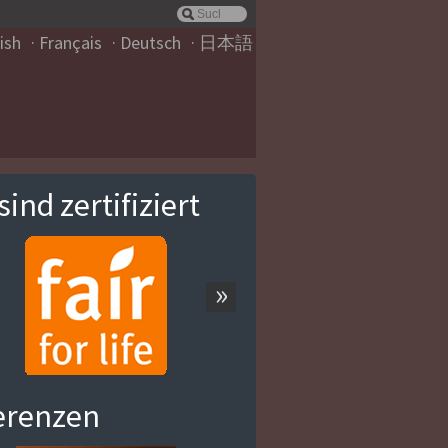
ish
Français
Deutsch
日本語
sind zertifiziert
»
erenzen