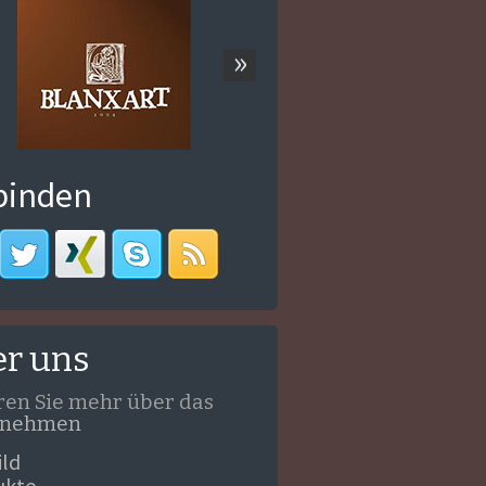
»
binden
r uns
ren Sie mehr über das
rnehmen
ild
ukte