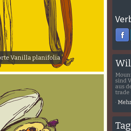
Ver
rte Vanilla planifolia
Wi
Mount
sind 
aus d
trade 
·
Mehr
Tag