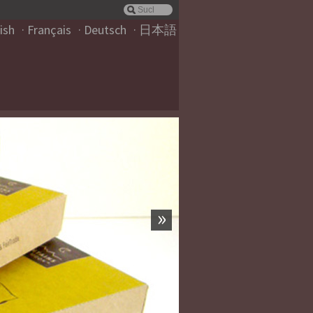
ish
Français
Deutsch
日本語
»