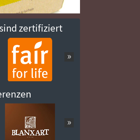
Unser Kakao – gr
sind zertifiziert
»
erenzen
»