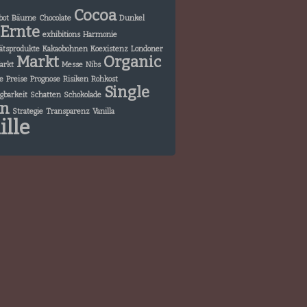
Cocoa
bot
Bäume
Chocolate
Dunkel
Ernte
exhibitions
Harmonie
ätsprodukte
Kakaobohnen
Koexistenz
Londoner
Markt
Organic
arkt
Messe
Nibs
e
Preise
Prognose
Risiken
Rohkost
Single
gbarkeit
Schatten
Schokolade
in
Strategie
Transparenz
Vanilla
ille