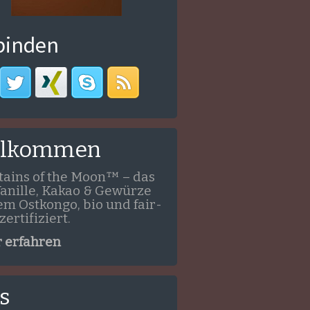
binden
llkommen
ains of the Moon™ – das
Vanille, Kakao & Gewürze
em Ostkongo, bio und fair-
zertifiziert.
 erfahren
s