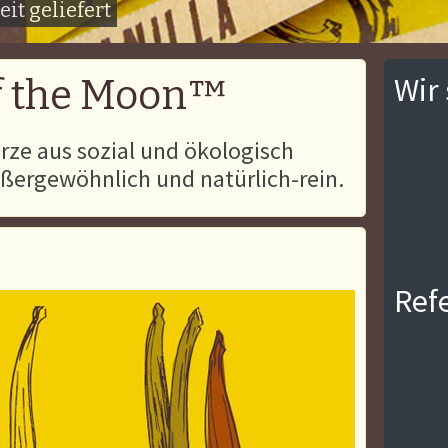
it geliefert
Wir 
f the Moon™
rze aus sozial und ökologisch
ßergewöhnlich und natürlich-rein.
Ref