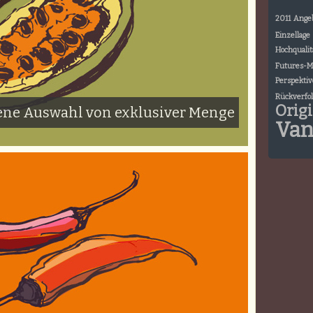
2011
Ange
Einzellage
Hochqualit
Futures-M
Perspektiv
Rückverfol
Orig
sene Auswahl von exklusiver Menge
Van