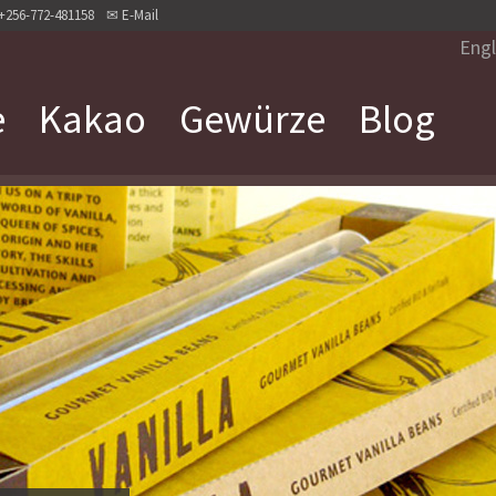
+256-772-481158
✉
E-Mail
Engl
e
Kakao
Gewürze
Blog