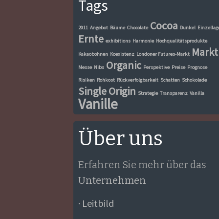
Tags
Cocoa
2011
Angebot
Bäume
Chocolate
Dunkel
Einzellag
Ernte
exhibitions
Harmonie
Hochqualitätsprodukte
Markt
Kakaobohnen
Koexistenz
Londoner Futures-Markt
Organic
Messe
Nibs
Perspektive
Preise
Prognose
Risiken
Rohkost
Rückverfolgbarkeit
Schatten
Schokolade
Single Origin
Strategie
Transparenz
Vanilla
Vanille
Über uns
Erfahren Sie mehr über das
Unternehmen
· Leitbild