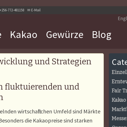
+256-772-481158
✉
E-Mail
Engl
e
Kakao
Gewürze
Blog
Cat
wicklung und Strategien
Einzel
Ernte
n fluktuierenden und
Fair T
n
Kakao
Markt
elnden wirtschaftlichen Umfeld sind Märkte
Messe
Besonders die Kakaopreise sind starken