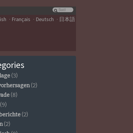
ish
Français
Deutsch
日本語
egories
lage
(3)
vorhersagen
(2)
rade
(8)
(9)
berichte
(2)
n
(2)