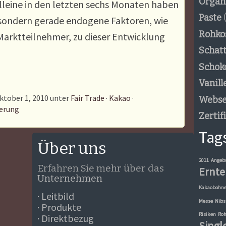
Organ
leine in den letzten sechs Monaten haben
Paste
(
 sondern gerade endogene Faktoren, wie
Rohko
Marktteilnehmer, zu dieser Entwicklung
Schat
Schok
Vanill
ktober 1, 2010 unter
Fair Trade
·
Kakao
·
Webse
ierung
Zertif
Tag
Über uns
2011
Angeb
Erfahren Sie mehr über das
Ernte
Unternehmen
Kakaobohn
· Leitbild
Messe
Nibs
· Produkte
Risiken
Roh
· Direktbezug
Singl