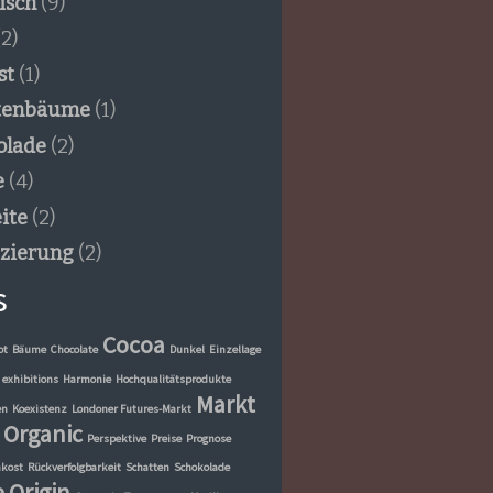
isch
(9)
2)
st
(1)
tenbäume
(1)
olade
(2)
e
(4)
ite
(2)
izierung
(2)
s
Cocoa
ot
Bäume
Chocolate
Dunkel
Einzellage
exhibitions
Harmonie
Hochqualitätsprodukte
Markt
en
Koexistenz
Londoner Futures-Markt
Organic
Perspektive
Preise
Prognose
kost
Rückverfolgbarkeit
Schatten
Schokolade
e Origin