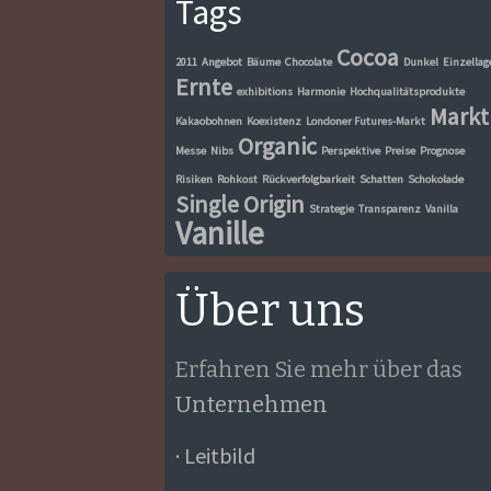
Tags
Cocoa
2011
Angebot
Bäume
Chocolate
Dunkel
Einzellag
Ernte
exhibitions
Harmonie
Hochqualitätsprodukte
Markt
Kakaobohnen
Koexistenz
Londoner Futures-Markt
Organic
Messe
Nibs
Perspektive
Preise
Prognose
Risiken
Rohkost
Rückverfolgbarkeit
Schatten
Schokolade
Single Origin
Strategie
Transparenz
Vanilla
Vanille
Über uns
Erfahren Sie mehr über das
Unternehmen
· Leitbild