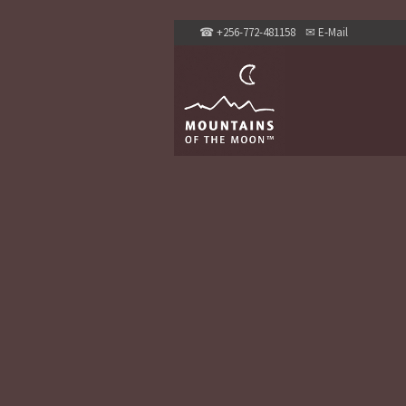
☎
+256-772-481158
✉
E-Mail