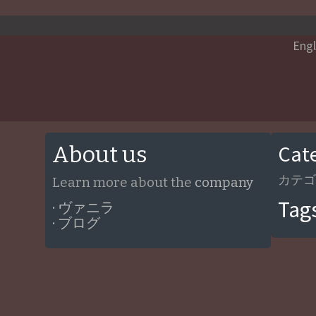
Engl
Cat
About us
カテゴ
Learn more about the
company
Tag
· ヴァニラ
· ブログ