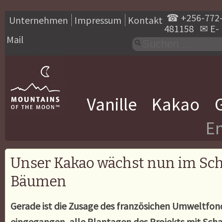
☎
+256-772
Unternehmen
Impressum
Kontakt
481158
✉
E-
Mail
Vanille
Kakao
En
Unser Kakao wächst nun im Sch
Bäumen
Gerade ist die Zusage des französichen Umweltfo
eingegangen, alle Plantagen des Projekts mit Sc