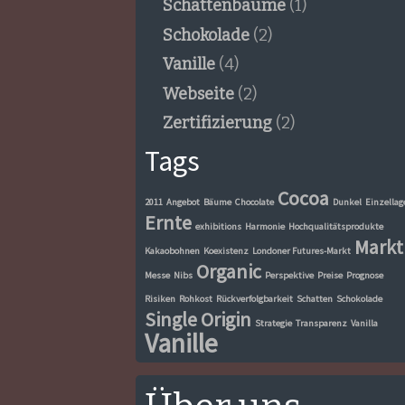
Schattenbäume
(1)
Schokolade
(2)
Vanille
(4)
Webseite
(2)
Zertifizierung
(2)
Tags
Cocoa
2011
Angebot
Bäume
Chocolate
Dunkel
Einzellag
Ernte
exhibitions
Harmonie
Hochqualitätsprodukte
Markt
Kakaobohnen
Koexistenz
Londoner Futures-Markt
Organic
Messe
Nibs
Perspektive
Preise
Prognose
Risiken
Rohkost
Rückverfolgbarkeit
Schatten
Schokolade
Single Origin
Strategie
Transparenz
Vanilla
Vanille