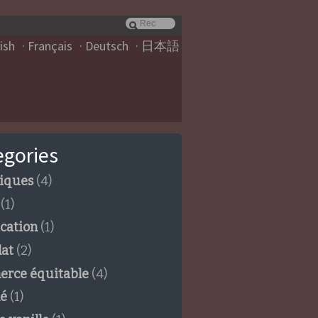
ish
Français
Deutsch
日本語
egories
giques
(4)
(1)
ication
(1)
lat
(2)
rce équitable
(4)
é
(1)