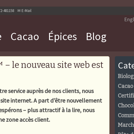
72-481158
✉
E-Mail
Engl
e
Cacao
Épices
Blog
Cat
 – le nouveau site web est
Biolo
Cacao
tre service auprès de nos clients, nous
Certif
site internet. A part d’être nouvellement
Choco
espérons – plus attractif à la lire, nous
Comme
ne zone accès client.
March