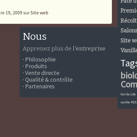
Pâte d
Premi
re 19, 2009 sur
Site web
Récolt
Salons
Nous
Site w
Apprenez plus de
l'entreprise
Vanill
· Philosophie
Tag
· Produits
· Vente directe
biol
· Qualité & contrôle
Com
· Partenaires
Fair for Life
vanille
RSS