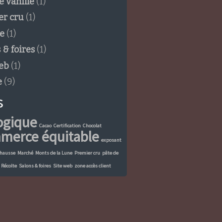
e vanille
(1)
er cru
(1)
e
(1)
 & foires
(1)
eb
(1)
e
(9)
s
ogique
Cacao
Certification
Chocolat
merce équitable
exposant
hausse
Marché
Monts de la Lune
Premier cru
pâte de
Récolte
Salons & foires
Site web
zone accès client